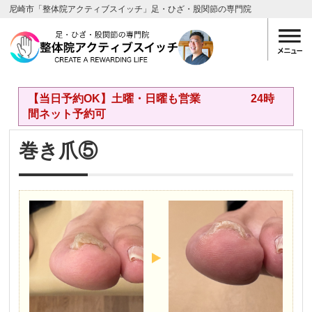
尼崎市「整体院アクティブスイッチ」足・ひざ・股関節の専門院
【当日予約OK】土曜・日曜も営業 24時
間ネット予約可
巻き爪⑤