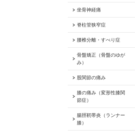
坐骨神経痛
脊柱管狭窄症
腰椎分離・すべり症
骨盤矯正（骨盤のゆが
み）
股関節の痛み
膝の痛み（変形性膝関
節症）
腸脛靭帯炎（ランナー
膝）