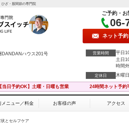
・ひざ・股関節の専門院
ご予約・お
06-
ネット予約
平日10
営業時間
DANDANハウス201号
土日10
時間
木曜
定休日
【当日予約OK】土曜・日曜も営業 24時間ネット予約
術メニュー／料金
お客様の声
アクセス
症状とセルフケア