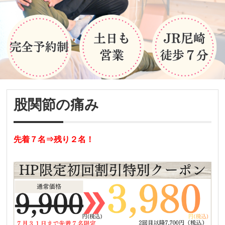
股関節の痛み
先着７名⇒残り２名！