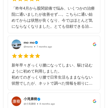
「昨年4月から股関節痛で悩み、いくつかの治療
院に通いましたが改善せず…。こちらに通い始
めてからは状態が良くなり、今ではほとんど気
にならなくなりました。とても信頼できる治療
院です。」
mo mo
@momo
7 months ago
新年早々ぎっくり腰になってしまい、駆け込む
ように初めて利用しました。
初めてのぎっくり腰で日常生活もままならない
状態でしたが、ネットで調べた情報を頼りに
「整体行っても仕方ないんじゃ…」と思ってま
した。
小滝康樹
でも仕事始めの日を前に、一向に治らないこの
@小滝康樹
8 months ago
腰では流石に無理だと思い、空いてる整体院を