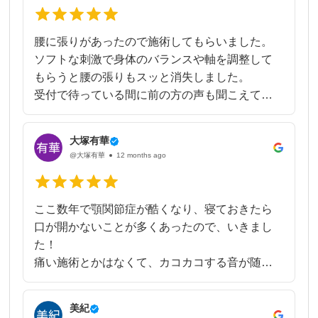
検索し、年始早々お世話になりました。
腰に張りがあったので施術してもらいました。
腰の痛みがあったので、腰以外の痛みがない部
ソフトな刺激で身体のバランスや軸を調整して
分からほぐしていただきました。
もらうと腰の張りもスッと消失しました。
今回のぎっくり腰はお尻周りの凝りからきてい
受付で待っている間に前の方の声も聞こえて来
たようで、お尻周りは痛かったです笑
ましたが肩の可動域が改善されて感動されてい
痛さを聞きながら加減してくれるので、ツラい
ました。
程ではありません。だんだんとほぐれて痛さも
大塚有華
院長は穏やかで優しく説明や今後の施術計画な
@大塚有華
12 months ago
落ち着きました。
ども親身になって話ししてくれます。
...
お勧めします。
ここ数年で顎関節症が酷くなり、寝ておきたら
口が開かないことが多くあったので、いきまし
た！
痛い施術とかはなくて、カコカコする音が随分
小さくなり、前よりもスムーズに開くようにな
りました。
美紀
長年顎関節症だったこともあり、完全には治る