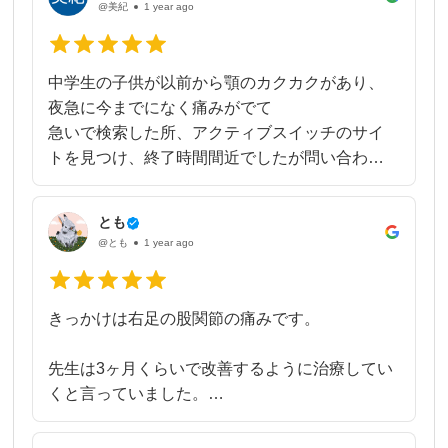
@美紀
1 year ago
ことはなかったですが、日常生活は随分楽にな
りました！
セルフケアの仕方も教えてもらったので、実践
中学生の子供が以前から顎のカクカクがあり、
していこうと思います。
夜急に今までになく痛みがでて
私は三度通いましたが、一度でも随分良くなっ
急いで検索した所、アクティブスイッチのサイ
たので、なにか体で困ってる人がいたら、一度
トを見つけ、終了時間間近でしたが問い合わせ
は行ってみたらいいと思いました！
をした所、次の日みていただけ
当時もカクカクと左顎がなっており
とも
歪みなどを施術していただき
@とも
1 year ago
本人もびっくりするぐらいスムーズに口が開か
れるようになりすごいと連発していました。ま
だカクカクはするものの
きっかけは右足の股関節の痛みです。
噛み合わせが良くなって食べやすいと
体の調整もいっしょにしていただき
先生は3ヶ月くらいで改善するように治療してい
肩などの可動もめちゃよくなり
くと言っていました。
明日の試合だったのでありがたかったです！学
痛くないストレッチのような治療です。
生でも痛くなく怖がらない施術で