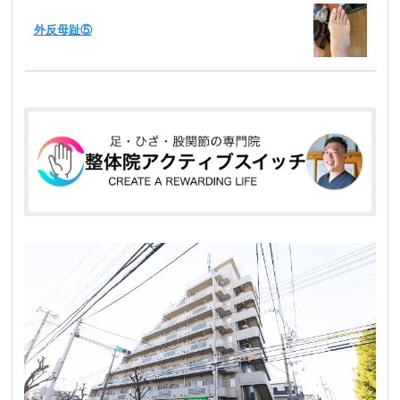
外反母趾⑤