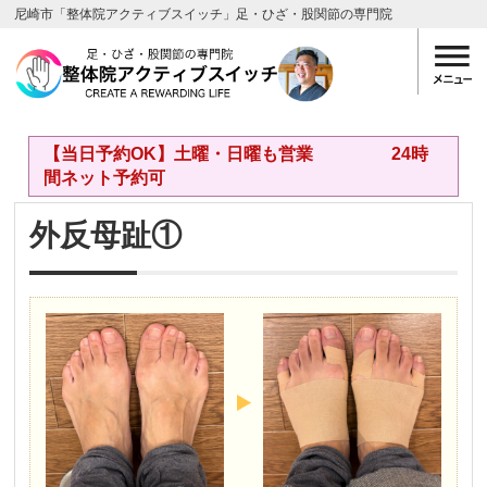
尼崎市「整体院アクティブスイッチ」足・ひざ・股関節の専門院
【当日予約OK】土曜・日曜も営業 24時
間ネット予約可
外反母趾①