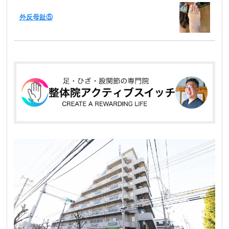
外反母趾⑤