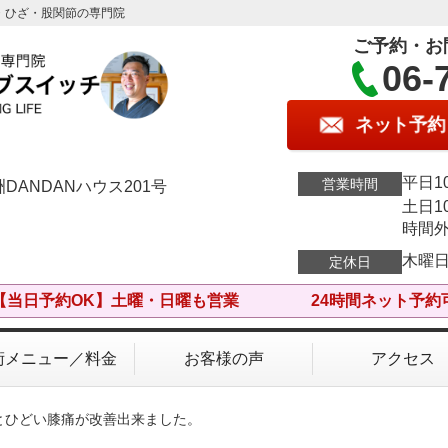
・ひざ・股関節の専門院
ご予約・お
06-
ネット予約
平日10
営業時間
DANDANハウス201号
土日10
時間
木曜
定休日
【当日予約OK】土曜・日曜も営業 24時間ネット予約
術メニュー／料金
お客様の声
アクセス
とひどい膝痛が改善出来ました。